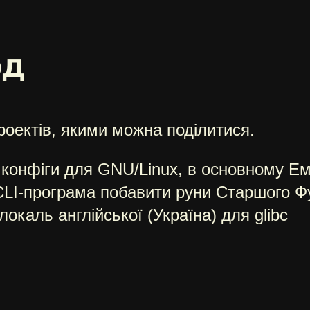
од
роектів, якими можна поділитися.
конфіги для GNU/Linux, в основному Е
CLI-програма побавити руни Старшого Ф
окаль англійської (Україна) для glibc