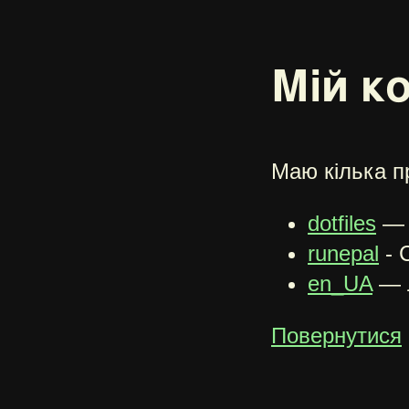
Мій к
Маю кілька п
dotfiles
— 
runepal
- 
en_UA
— л
Повернутися